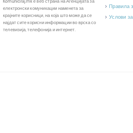
Komuniciraj.mk е веб страна на Агенцијата за
Правила 
електронски комуникации наменета за
крајните корисници, на која што може да се
Услови за
најдат сите корисни информации во врска со
телевизија, телефонија и интернет.