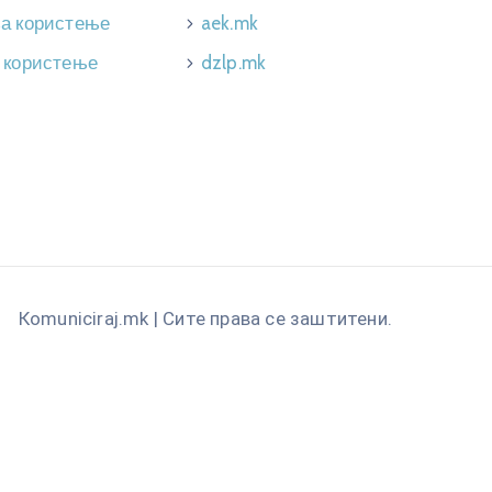
за користење
aek.mk
 користење
dzlp.mk
Кomuniciraj.mk | Сите права се заштитени.