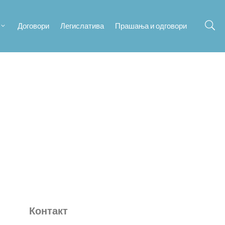
Договори
Легислатива
Прашања и одговори
Контакт