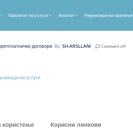
Квалитет на услуги
Алатки
Нејонизирачко зрачење
By
ретплатнички договори
SH.ARSLLANI
Comment off
уникациски услуги
а користење
Корисни линкови