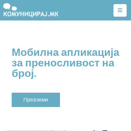
Почетна
Тарифи
Мобилна апликација
Квалитет
на
за преносливост на
услуги
број.
Алатки
Нејонизирачко
зрачење
Превземи
Договори
Легислатива