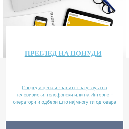
Прашања
и
одговори
ПРЕГЛЕД НА ПОНУДИ
Спореди цена и квалитет на услуга на
телевизиски, телефонски или на Интернет-
оператори и одбери што најмногу ти одговара