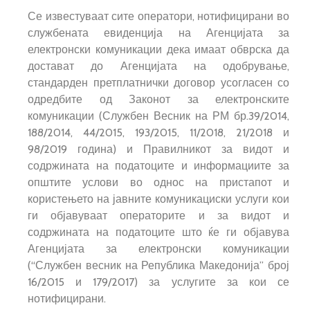
Се известуваат сите оператори, нотифицирани во
службената евиденција на Агенцијата за
електронски комуникации дека имаат обврска да
достават до Агенцијата на одобрување,
стандарден претплатнички договор усогласен со
одредбите од Законот за електронските
комуникации (Службен Весник на РМ бр.39/2014,
188/2014, 44/2015, 193/2015, 11/2018, 21/2018 и
98/2019 година) и Правилникот за видот и
содржината на податоците и информациите за
општите услови во однос на пристапот и
користењето на јавните комуникациски услуги кои
ги објавуваат операторите и за видот и
содржината на податоците што ќе ги објавува
Агенцијата за електронски комуникации
(“Службен весник на Република Македонија” број
16/2015 и 179/2017) за услугите за кои се
нотифицирани.