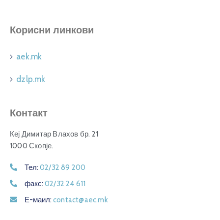
Корисни линкови
aek.mk
dzlp.mk
Контакт
Кеј Димитар Влахов бр. 21
1000 Скопје.
Тел:
02/32 89 200
факс:
02/32 24 611
Е-маил:
contact@aec.mk