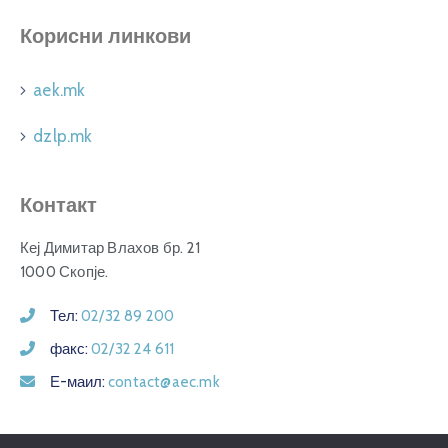
Корисни линкови
aek.mk
dzlp.mk
Контакт
Кеј Димитар Влахов бр. 21
1000 Скопје.
Тел:
02/32 89 200
факс:
02/32 24 611
Е-маил:
contact@aec.mk