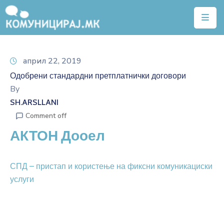
Почетна
април 22, 2019
Тарифи
Одобрени стандардни претплатнички договори
Квалитет
By
на
SH.ARSLLANI
услуги
Comment off
АКТОН Дооел
Алатки
Нејонизирачко
СПД – пристап и користење на фиксни комуникациски
зрачење
услуги
Договори
Легислатива