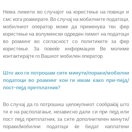
Нема лимити во случајот на користење на повици и
смс кога роамирате. Во случај на мобилните податоци,
мобилниот оператор може да применува ткн. фер
користење на волуменски одреден лимит на податоци
во роаминг во согласност со политиките за фер
користење. За повеќе информации Ве молиме
контактирајте го Вашиот мобилен оператор.
Што ако ги потрошам сите минути/пораки/мобилни
податоци во роаминг кои ги имам како при-пејд/
пост-пејд претплатник?
Во случај да го потрошиш целокупниот сообраќај што
ти е на располагање, независно дали си при пејд или
пост пејд претплатник, за сите дополнителен минути/
пораки/мобилни податоци ќе бидат наплатени