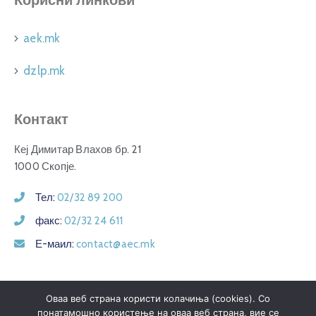
Корисни линкови
aek.mk
dzlp.mk
Контакт
Кеј Димитар Влахов бр. 21
1000 Скопје.
Тел:
02/32 89 200
факс:
02/32 24 611
Е-маил:
contact@aec.mk
Оваа веб страна користи колачиња (cookies). Со
понатамошно користење на оваа веб страна, вие се