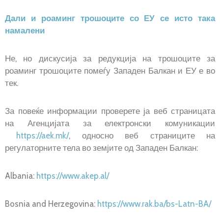
Дали и роаминг трошоците со ЕУ се исто така
намалени
Не, но дискусија за редукција на трошоците за
роаминг трошоците помеѓу Западен Балкан и ЕУ е во
тек.
За повеќе информации проверете ја веб страницата
на Агенцијата за електронски комуникации
https://aek.mk/
, односно веб страниците на
регулаторните тела во земјите од Западен Балкан:
Albania:
https://www.akep.al/
Bosnia and Herzegovina:
https://www.rak.ba/bs-Latn-BA/