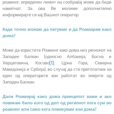
роаминг, определен лимит на сообраќај може да биде
наметнат. За ова Ве молиме дополнително
информирајте се кај Вашиот оператор.
Каде точно можам да патувам и да Роамирам како
дома?
Може да користите Роаминг како дома низ регионот на
Западен Балкан (односно Албанија, Босна и
Херцеговина, Косово
[1]
, Црна Гора, Северна
Македонија и Србија), во случај да сте претплатник на
еден од операторите кои работат во земјите од
Западен Балкан.
Дали Роамирај како дома принципот важи и ако
повикам било кого од дел од регионот кога сум во
роаминг или само кога повикувам кон дома?