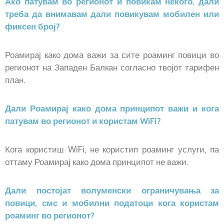
Ако патувам во регионот и повикам некого, дали
треба да внимавам дали повикувам мобилен или
фиксен број?
Роамирај како дома важи за сите роаминг повици во
регионот на Западен Балкан согласно твојот тарифен
план.
Дали Роамирај како дома принципот важи и кога
патувам во регионот и користам WiFi?
Кога користиш WiFi, не користип роаминг услуги, па
оттаму Роамирај како дома принципот не важи.
Дали постојат волуменски ограничувања за
повици, смс и мобилни податоци кога користам
роаминг во регионот?