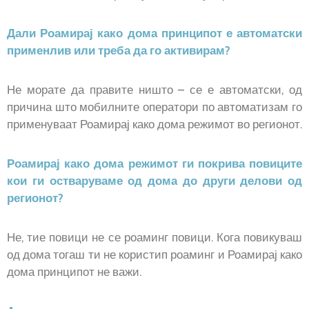
Дали Роамирај како дома принципот е автоматски
применлив или треба да го активирам?
Не морате да правите ништо – се е автоматски, од
причина што мобилните оператори по автоматизам го
применуваат Роамирај како дома режимот во регионот.
Роамирај како дома режимот ги покрива повиците
кои ги остваруваме од дома до други делови од
регионот?
Не, тие повици не се роаминг повици. Кога повикуваш
од дома тогаш ти не користип роаминг и Роамирај како
дома принципот не важи.