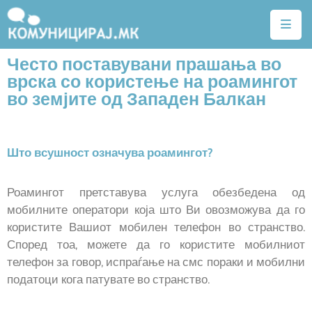
Често поставувани прашања во
Почетна
врска со користење на роамингот
Тарифи
во земјите од Западен Балкан
Квалитет
на
Што всушност означува роамингот?
услуги
Алатки
Роамингот претставува услуга обезбедена од
мобилните оператори која што Ви овозможува да го
Нејонизирачко
користите Вашиот мобилен телефон во странство.
зрачење
Според тоа, можете да го користите мобилниот
телефон за говор, испраѓање на смс пораки и мобилни
Договори
податоци кога патувате во странство.
Легислатива