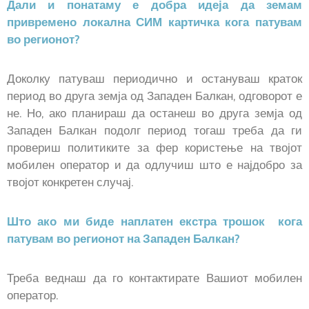
Дали и понатаму е добра идеја да земам
привремено локална СИМ картичка кога патувам
во регионот?
Доколку патуваш периодично и остануваш краток
период во друга земја од Западен Балкан, одговорот е
не. Но, ако планираш да останеш во друга земја од
Западен Балкан подолг период тогаш треба да ги
провериш политиките за фер користење на твојот
мобилен оператор и да одлучиш што е најдобро за
твојот конкретен случај.
Што ако ми биде наплатен екстра трошок кога
патувам во регионот на Западен Балкан?
Треба веднаш да го контактирате Вашиот мобилен
оператор.