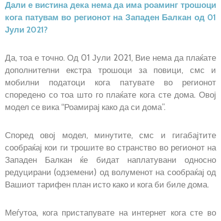
Дали е вистина дека нема да има роаминг трошоци
Прашања
кога патувам во регионот на Западен Балкан од 01
и
Јули 2021?
одговори
Да, тоа е точно. Од 01 Јули 2021, Вие нема да плаќате
дополнителни екстра трошоци за повици, смс и
мобилни податоци кога патувате во регионот
споредено со тоа што го плаќате кога сте дома. Овој
модел се вика “Роамирај како да си дома”.
Според овој модел, минутите, смс и гигабајтите
сообраќај кои ги трошите во странство во регионот на
Западен Балкан ќе бидат наплатувани односно
редуцирани (одземени) од волуменот на сообраќај од
Вашиот тарифен план исто како и кога би биле дома.
Меѓутоа, кога пристапувате на интернет кога сте во