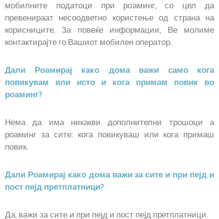
мобилните податоци при роаминг, со цел да
превенираат несоодветно користење од страна на
корисниците. За повеќе информации, Ве молиме
контактирајте го Вашиот мобилен оператор.
Дали Роамирај какo дома важи само кога
повикувам или исто и кога примам повик во
роаминг?
Нема да има никакви дополнителни трошоци а
роаминг за сите: кога повикуваш или кога примаш
повик.
Дали Роамирај какo дома важи за сите и при пејд и
пост пејд претплатници?
Да, важи за сите и при пејд и пост пејд претплатници.