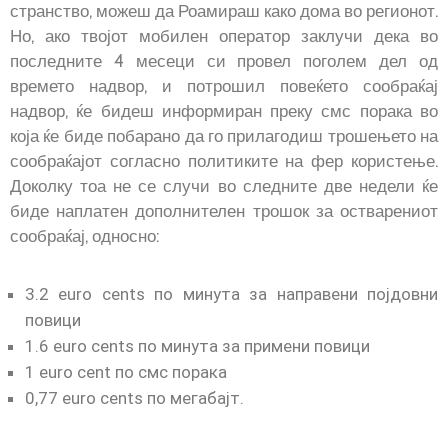
странство, можеш да Роамираш како дома во регионот.
Но, ако твојот мобилен оператор заклучи дека во
последните 4 месеци си провел поголем дел од
времето надвор, и потрошил повеќето сообраќај
надвор, ќе бидеш информиран преку смс порака во
која ќе биде побарано да го прилагодиш трошењето на
сообраќајот согласно политиките на фер користење.
Доколку тоа не се случи во следните две недели ќе
биде наплатен дополнителен трошок за остварениот
сообраќај, односно:
3.2 euro cents по минута за направени појдовни
повици
1.6 euro cents по минута за примени повици
1 euro cent по смс порака
0,77 euro cents по мегабајт.