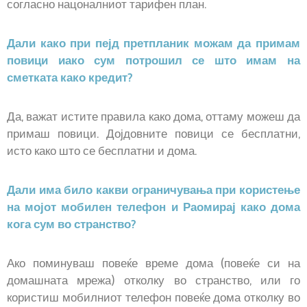
согласно нацоналниот тарифен план.
Дали како при пејд претпланик можам да примам
повици иако сум потрошил се што имам на
сметката како кредит?
Да, важат истите правила како дома, оттаму можеш да
примаш повици. Дојдовните повици се бесплатни,
исто како што се бесплатни и дома.
Дали има било какви ограничувања при користење
на мојот мобилен телефон и Раомирај како дома
кога сум во странство?
Ако поминуваш повеќе време дома (повеќе си на
домашната мрежа) отколку во странство, или го
користиш мобилниот телефон повеќе дома отколку во