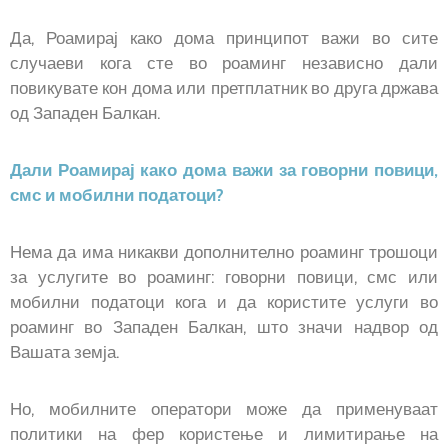
Да, Роамирај како дома принципот важи во сите
случаеви кога сте во роаминг независно дали
повикувате кон дома или претплатник во друга држава
од Западен Балкан.
Дали Роамирај како дома важи за говорни повици,
смс и мобилни податоци?
Нема да има никакви дополнително роаминг трошоци
за услугите во роаминг: говорни повици, смс или
мобилни податоци кога и да користите услуги во
роаминг во Западен Балкан, што значи надвор од
Вашата земја.
Но, мобилните оператори може да применуваат
политики на фер користење и лимитирање на