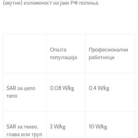
(акутни) изложеност на јаки РФ полиња.
Општа
Професионални
популација
работници
SAR за цело
0.08 W/kg
0.4 W/kg
тело
SAR за ткиво,
2 W/kg
10 W/kg
глава или труп