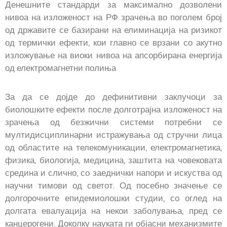
Денешните стандарди за максимално дозволени
нивоа на изложеност на РФ зрачења во поголем број
од државите се базирани на елиминација на ризикот
од термички ефекти, кои главно се врзани со акутно
изложување на виоки нивоа на апсорбирана енергија
од електромагнетни полиња
За да се дојде до дефинитивни заклучоци за
биолошките ефекти после долготрајна изложеност на
зрачења од безжични системи потребни се
мултидисциплинарни истражувања од стручни лица
од областите на телекомуникации, електромагнетика,
физика, биологија, медицина, заштита на човековата
средина и слично, со заеднички напори и искуства од
научни тимови од светот. Од посебно значење се
долгорочните епидемиолошки студии, со оглед на
долгата евалуација на некои заболувања, пред се
канцерогени. Доколку науката ги објасни механизмите