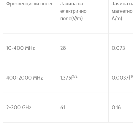
Фреквенциски опсег
Јачина на
Јачина н
електрично
магнетно
поле(V/m)
A/m)
10-400 MHz
28
0.073
1/2
1
400-2000 MHz
1.375f
0.0037f
2-300 GHz
61
0.16