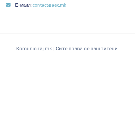
Е-маил:
contact@aec.mk
Кomuniciraj.mk | Сите права се заштитени.