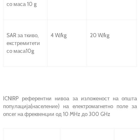
со маса 10 g
SAR за ткиво,
4 W/kg
20 W/kg
екстремитети
со маса10g
ICNIRP референтни нивоа за изложеност на општа
популација(население) на електромагнетно поле за
опсег на фреквенции од 10 MHz до 300 GHz