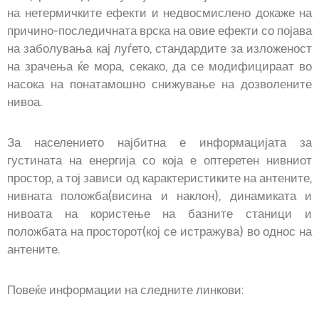
на нетермичките ефекти и недвосмислено докаже на
причино-последичната врска на овие ефекти со појава
на заболувања кај луѓето, стандардите за изложеност
на зрачења ќе мора, секако, да се модифицираат во
насока на понатамошно снижување на дозволените
нивоа.
За населението најбитна е информацијата за
густината на енергија со која е оптеретен нивниот
простор, а тој зависи од карактеристиките на антените,
нивната положба(висина и наклон), динамиката и
нивоата на користење на базните станици и
положбата на просторот(кој се истражува) во однос на
антените.
Повеќе информации на следните линкови: