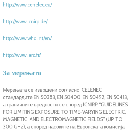
http://www.cenelec.eu/
http://www.icnirp.de/
http://www.who.int/en/
http://www.iarc.fr/
За мерењата
Мерењата се извршени согласно CELENEC
стандардите EN 50383, EN 50400, EN 50492, EN 50413,
а граничните вредности се според ICNIRP “GUIDELINES
FOR LIMITING EXPOSURE TO TIME-VARYING ELECTRIC,
MAGNETIC, AND ELECTROMAGNETIC FIELDS” (UP TO
300 GHz), а според насоките на Европската комисија