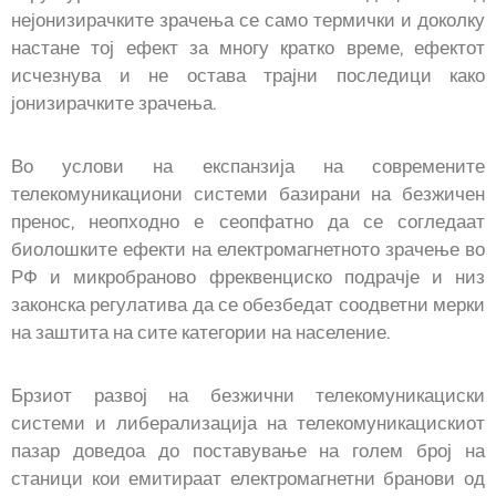
нејонизирачките зрачења се само термички и доколку
Прашања
настане тој ефект за многу кратко време, ефектот
и
исчезнува и не остава трајни последици како
одговори
јонизирачките зрачења.
Во услови на експанзија на современите
телекомуникациони системи базирани на безжичен
пренос, неопходно е сеопфатно да се согледаат
биолошките ефекти на електромагнетното зрачење во
РФ и микробраново фреквенциско подрачје и низ
законска регулатива да се обезбедат соодветни мерки
на заштита на сите категории на население.
Брзиот развој на безжични телекомуникациски
системи и либерализација на телекомуникацискиот
пазар доведоа до поставување на голем број на
станици кои емитираат електромагнетни бранови од