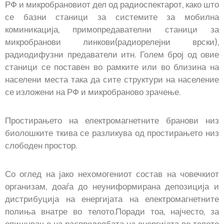
РФ и микробрановиот дел од радиоспектарот, како што
се базни станици за системите за мобилна
коминикација, примопредавателни станици за
микробранови линкови(радиорелејни врски),
радиодифузни предаватели итн. Голем број од овие
станици се поставен во рамките или во близина на
населени места така да сите структури на население
се изложени на РФ и микробраново зрачење.
Простирањето на електромагнетните бранови низ
биолошките ткива се разликува од простирањето низ
слободен простор.
Со оглед на јако нехомогениот состав на човечкиот
организам, доаѓа до неуниформирана депозиција и
дистрибуција на енергијата на електромагнетните
полиња внатре во телото.Поради тоа, најчесто, за