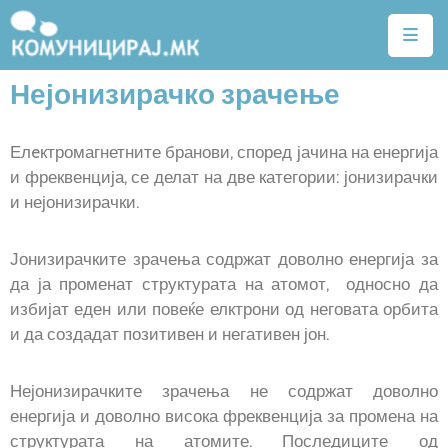
Нејонизирачко зрачење
Почетна
Тарифи
Елeктромагнетните бранови, според јачина на енергија
Квалитет
и фреквенција, се делат на две категории: јонизирачки
на
и нејонизирачки.
услуги
Јонизирачките зрачења содржат доволно енергија за
Алатки
да ја променат структурата на атомот, односно да
избијат еден или повеќе елктрони од неговата орбита
Нејонизирачко
и да создадат позитивен и негативен јон.
зрачење
Договори
Нејонизирачките зрачења не содржат доволно
енергија и доволно висока фреквенција за промена на
Легислатива
структурата на атомите. Последиците од