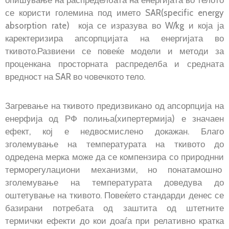
опишување на распределбата на енергијата во телото
се користи големина под името SAR(specific energy
absorption rate) која се изразува во W/kg и која ја
каректеризира апсорпцијата на енергијата во
ткивото.Развиени се повеќе модели и методи за
проценкана просторната распределба и средната
вредност на SAR во човечкото тело.
Загревање на ткивото предизвикано од апсорпција на
енерфија од РФ полиња(хипертермија) е значаен
ефект, кој е недвосмислено докажан. Благо
зголемување на температурата на ткивото до
одредена мерка може да се компензира со природнни
терморегулациони механизми, но понатамошно
зголемување на температурата доведува до
оштетување на ткивото. Повеќето стандарди денес се
базирани потребата од заштита од штетните
термички ефекти до кои доаѓа при релативно кратка