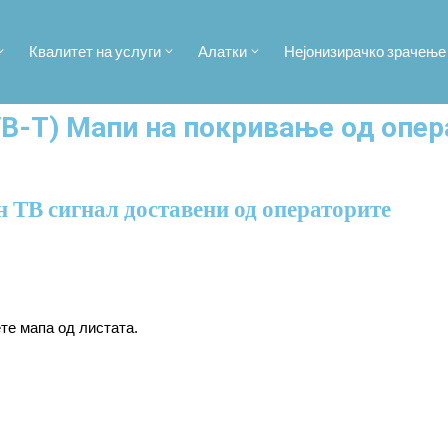
Квалитет на услуги
Алатки
Нејонизирачко зрачење
VB-T) Мапи на покривање од опе
н ТВ сигнал доставени од операторите