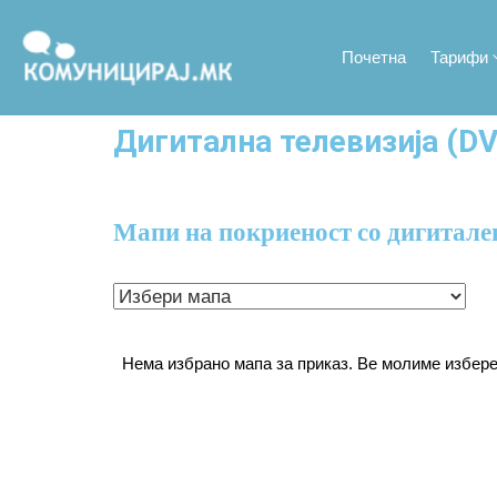
Почетна
Тарифи
Дигитална телевизија (D
Мапи на покриеност со дигитале