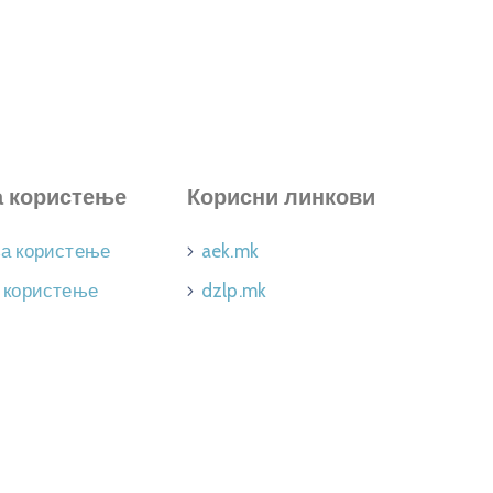
а користење
Корисни линкови
за користење
aek.mk
 користење
dzlp.mk