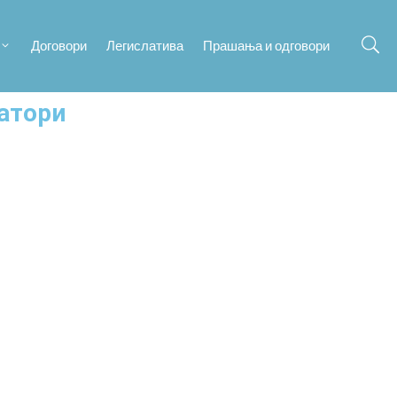
Договори
Легислатива
Прашања и одговори
ратори