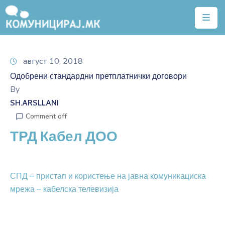
Почетна
август 10, 2018
Тарифи
Одобрени стандардни претплатнички договори
Квалитет
By
на
SH.ARSLLANI
услуги
Comment off
ТРД Кабел ДОО
Алатки
Нејонизирачко
зрачење
СПД – пристап и користење на јавна комуникациска
мрежа – кабелска телевизија
Договори
Легислатива