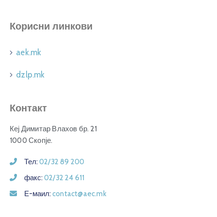
Корисни линкови
aek.mk
dzlp.mk
Контакт
Кеј Димитар Влахов бр. 21
1000 Скопје.
Тел:
02/32 89 200
факс:
02/32 24 611
Е-маил:
contact@aec.mk