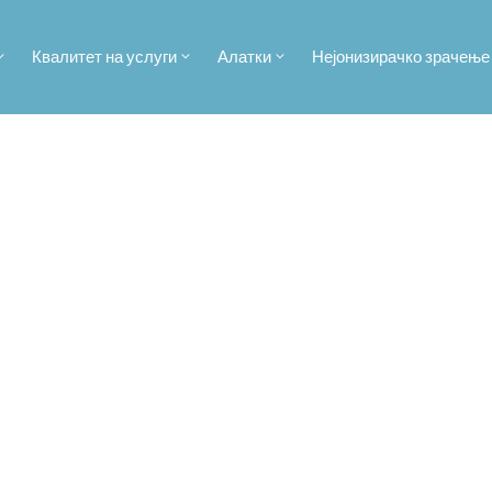
Квалитет на услуги
Алатки
Нејонизирачко зрачење