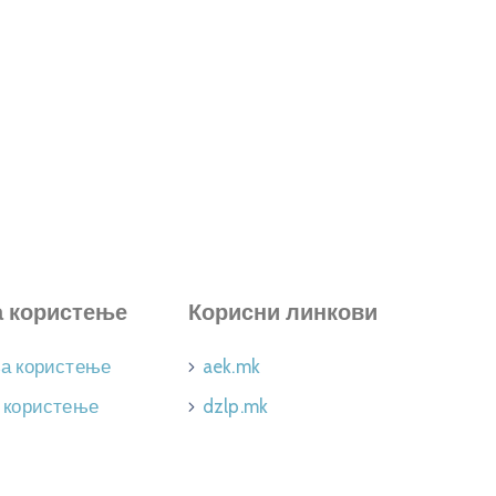
а користење
Корисни линкови
за користење
aek.mk
 користење
dzlp.mk