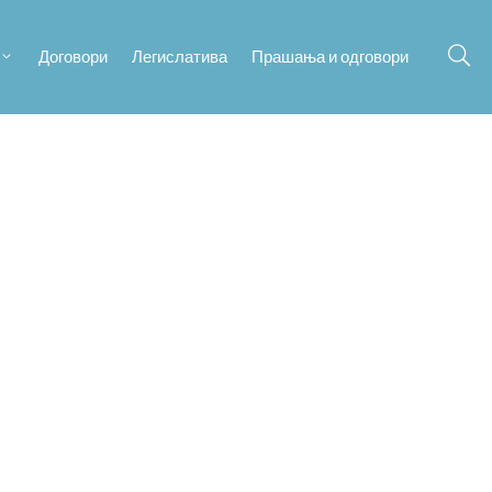
Договори
Легислатива
Прашања и одговори