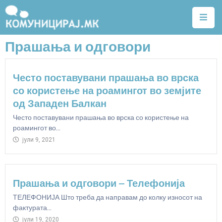
Прашања и одговори
Почетна
Тарифи
Често поставувани прашања во врска
Квалитет
со користење на роамингот во земјите
на
од Западен Балкан
услуги
Често поставувани прашања во врска со користење на
роамингот во...
Алатки
јули 9, 2021
Нејонизирачко
зрачење
Прашања и одговори – Телефонија
Договори
ТЕЛЕФОНИЈА Што треба да направам до колку износот на
фактурата...
Легислатива
јули 19, 2020