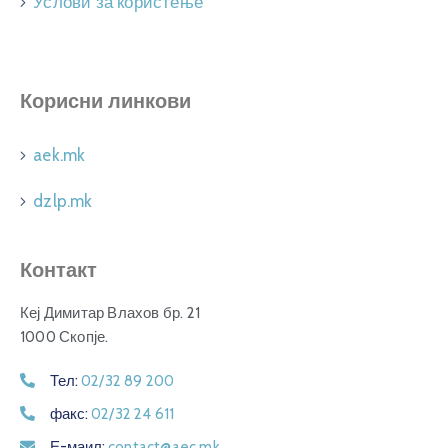
Услови за користење
Корисни линкови
aek.mk
dzlp.mk
Контакт
Кеј Димитар Влахов бр. 21
1000 Скопје.
Тел:
02/32 89 200
факс:
02/32 24 611
Е-маил:
contact@aec.mk