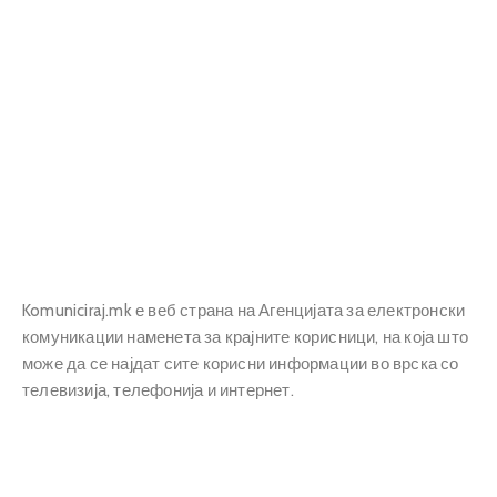
Прашања
и
одговори
Komuniciraj.mk е веб страна на Агенцијата за електронски
комуникации наменета за крајните корисници, на која што
може да се најдат сите корисни информации во врска со
телевизија, телефонија и интернет.