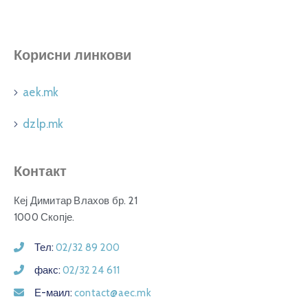
Корисни линкови
aek.mk
dzlp.mk
Контакт
Кеј Димитар Влахов бр. 21
1000 Скопје.
Тел:
02/32 89 200
факс:
02/32 24 611
Е-маил:
contact@aec.mk