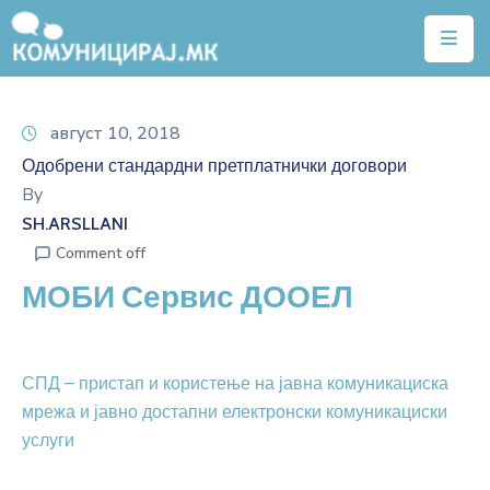
Почетна
август 10, 2018
Тарифи
Одобрени стандардни претплатнички договори
Квалитет
By
на
SH.ARSLLANI
услуги
Comment off
МОБИ Сервис ДООЕЛ
Алатки
Нејонизирачко
зрачење
СПД – пристап и користење на јавна комуникациска
мрежа и јавно достапни електронски комуникациски
Договори
услуги
Легислатива