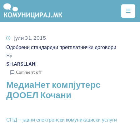
Почетна
јули 31, 2015
Тарифи
Одобрени стандардни претплатнички договори
Квалитет
By
на
SH.ARSLLANI
услуги
Comment off
МедиаНет компјутерс
Алатки
ДООЕЛ Кочани
Нејонизирачко
зрачење
Договори
СПД – јавни електронски комуникациски услуги
Легислатива