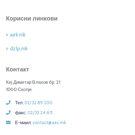
Корисни линкови
aek.mk
dzlp.mk
Контакт
Кеј Димитар Влахов бр. 21
1000 Скопје.
Тел:
02/32 89 200
факс:
02/32 24 611
Е-маил:
contact@aec.mk