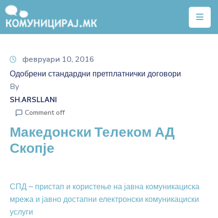
Почетна
февруари 10, 2016
Тарифи
Одобрени стандардни претплатнички договори
Квалитет
By
на
SH.ARSLLANI
услуги
Comment off
Македонски Телеком АД
Алатки
Скопје
Нејонизирачко
зрачење
Договори
СПД – пристап и користење на јавна комуникациска
мрежа и јавно достапни електронски комуникациски
Легислатива
услуги