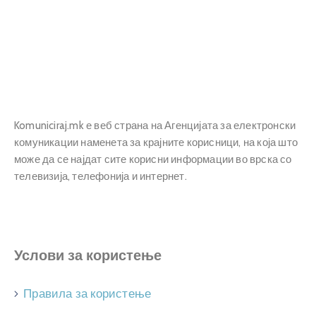
Прашања
и
одговори
Komuniciraj.mk е веб страна на Агенцијата за електронски
комуникации наменета за крајните корисници, на која што
може да се најдат сите корисни информации во врска со
телевизија, телефонија и интернет.
Услови за користење
Правила за користење