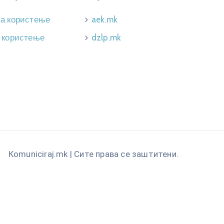
за користење
aek.mk
 користење
dzlp.mk
Кomuniciraj.mk | Сите права се заштитени.