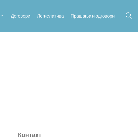
Договори
Легислатива
Прашања и одговори
Контакт