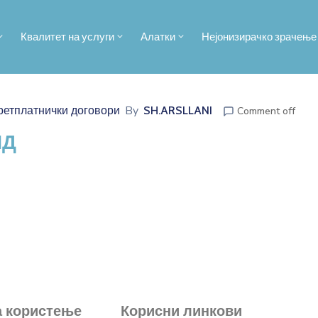
Квалитет на услуги
Алатки
Нејонизирачко зрачење
By
ретплатнички договори
SH.ARSLLANI
Comment off
ИД
а користење
Корисни линкови