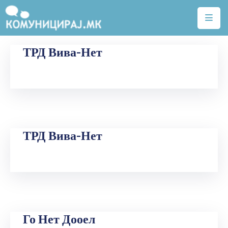
Почетна
ТРД Вива-Нет
Тарифи
Квалитет
на
услуги
ТРД Вива-Нет
Алатки
Нејонизирачко
зрачење
Договори
Легислатива
Го Нет Дооел