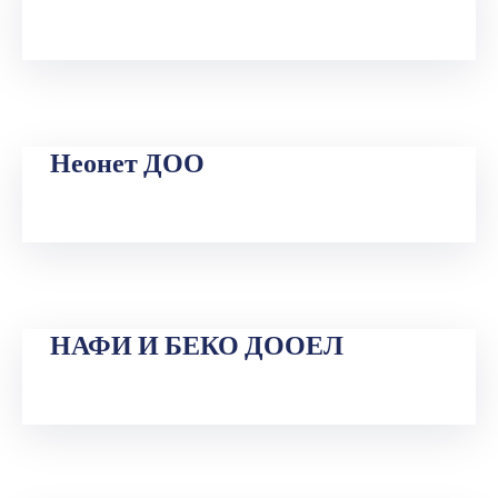
Прашања
и
одговори
Неонет ДОО
НАФИ И БЕКО ДООЕЛ