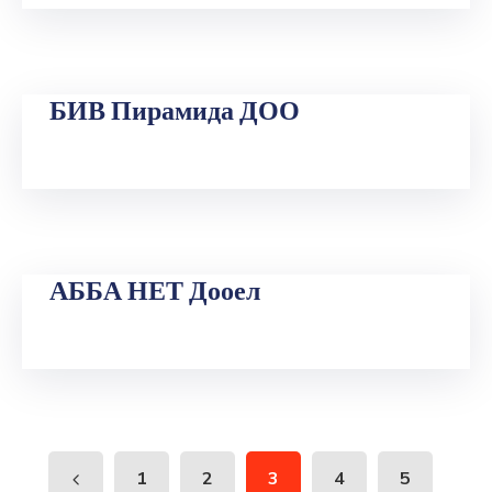
БИВ Пирамида ДОО
АББА НЕТ Дооел
1
2
3
4
5