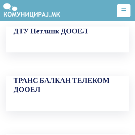
Почетна
ДТУ Нетлинк ДООЕЛ
Тарифи
Квалитет
на
услуги
ТРАНС БАЛКАН ТЕЛЕКОМ
Алатки
ДООЕЛ
Нејонизирачко
зрачење
Договори
Легислатива