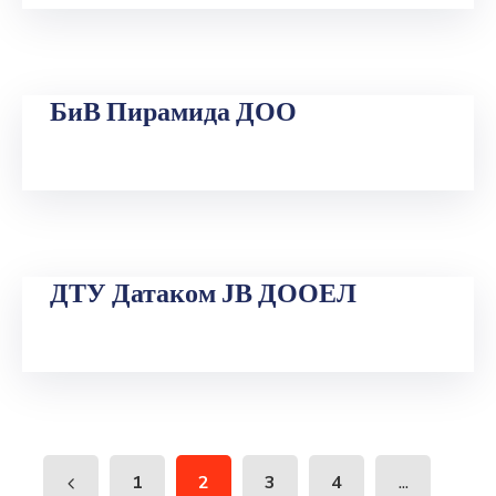
БиВ Пирамида ДОО
ДТУ Датаком ЈВ ДООЕЛ
...
1
2
3
4